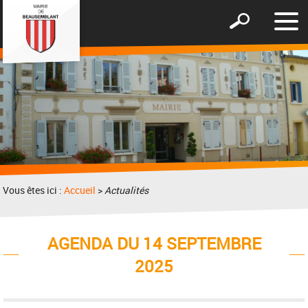
Affic
Afficher
le
le
men
formulaire
de
recherche
Vous êtes ici :
Accueil
>
Actualités
AGENDA DU 14 SEPTEMBRE
2025