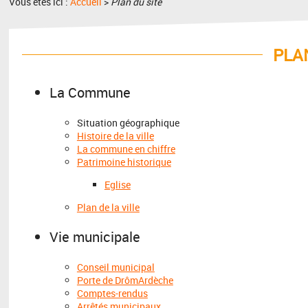
Vous êtes ici :
Accueil
>
Plan du site
PLA
La Commune
Situation géographique
Histoire de la ville
La commune en chiffre
Patrimoine historique
Eglise
Plan de la ville
Vie municipale
Conseil municipal
Porte de DrômArdèche
Comptes-rendus
Arrêtés municipaux