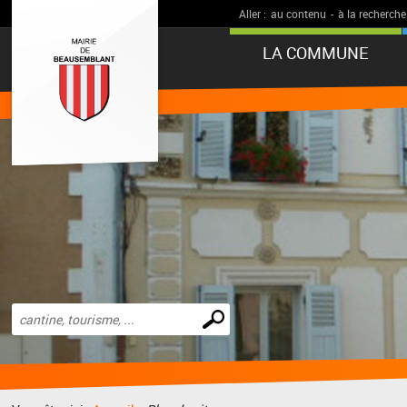
Aller :
au contenu
-
à la recherche
LA COMMUNE
Effectuer
une
recherche