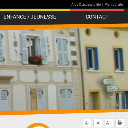
Aide & accessibilité
|
Plan du site
ENFANCE / JEUNESSE
CONTACT
A-
A
A+
I