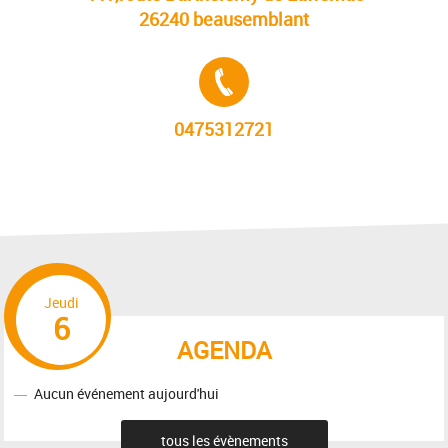
26240 beausemblant
Tél. :
0475312721
Jeudi
6
AGENDA
Aucun événement aujourd'hui
tous les évènements