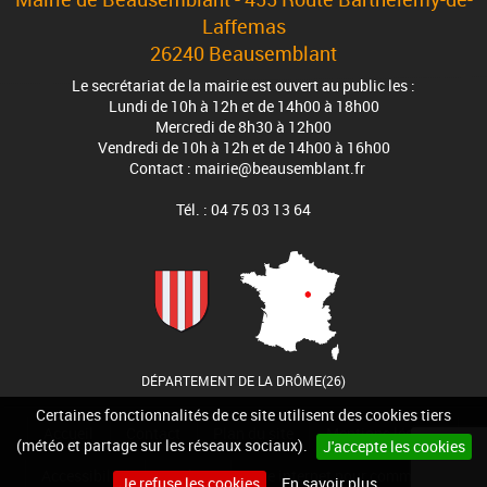
Laffemas
26240 Beausemblant
Le secrétariat de la mairie est ouvert au public les :
Lundi de 10h à 12h et de 14h00 à 18h00
Mercredi de 8h30 à 12h00
Vendredi de 10h à 12h et de 14h00 à 16h00
Contact : mairie@beausemblant.fr
Tél. : 04 75 03 13 64
DÉPARTEMENT DE LA DRÔME(26)
Certaines fonctionnalités de ce site utilisent des cookies tiers
Accueil
Contact
Plan du site
Mentions légales
(météo et partage sur les réseaux sociaux).
J'accepte les cookies
Accessibilité
Cookies
Site internet pour communes
Je refuse les cookies
En savoir plus