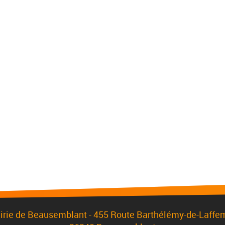
irie de Beausemblant - 455 Route Barthélémy-de-Laffe