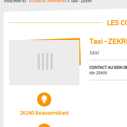
Vous êtes ici :
Accueil
>
Commerces
>
Taxi - ZEKRI
LES 
Taxi - ZEKR
taxi
CONTACT AU SEIN DE
Idir ZEKRI
Adresse :
26240 Beausemblant
Tél. :