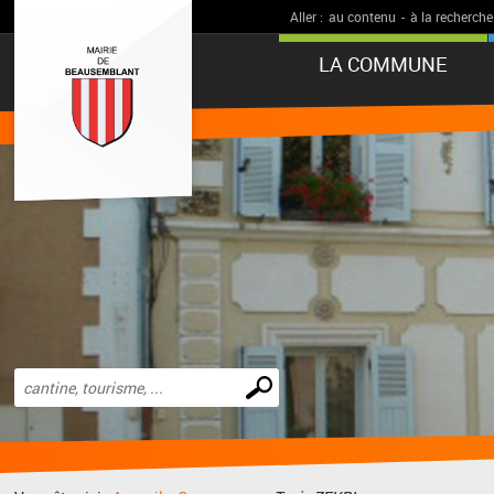
Aller :
au contenu
-
à la recherche
LA COMMUNE
Effectuer
une
recherche