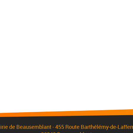
irie de Beausemblant - 455 Route Barthélémy-de-Laffe