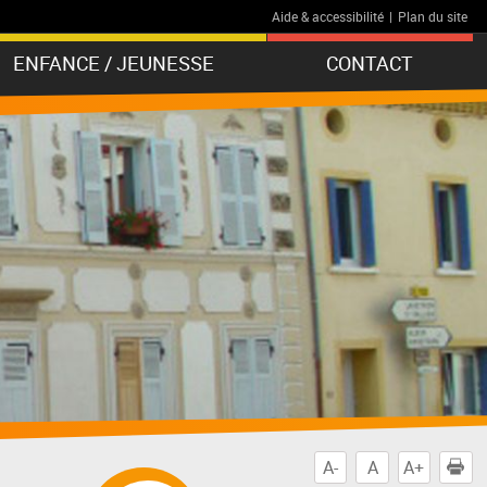
Aide & accessibilité
|
Plan du site
ENFANCE / JEUNESSE
CONTACT
A-
A
A+
I