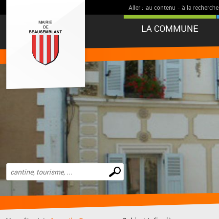
Aller :
au contenu
-
à la recherche
LA COMMUNE
Effectuer
une
recherche