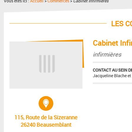
Vous êtes ici :
Accueil
>
Commerces
>
Cabinet Infirmières
LES 
Cabinet Inf
infirmières
CONTACT AU SEIN DE
Jacqueline Blache et
Adresse :
115, Route de la Sizeranne
26240 Beausemblant